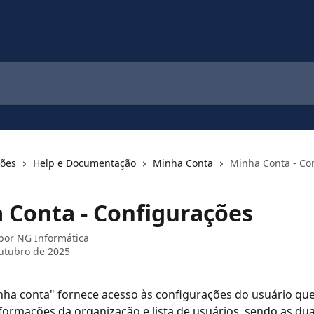
ções
Help e Documentação
Minha Conta
Minha Conta - Co
 Conta - Configurações
 por
NG Informática
utubro de 2025
nha conta" fornece acesso às configurações do usuário qu
informações da organização e lista de usuários, sendo as dua