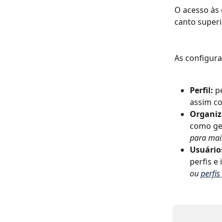
O acesso às 
canto superi
As configura
Perfil:
 p
assim co
Organiz
como ger
para mais
Usuários
perfis e
ou 
perfis