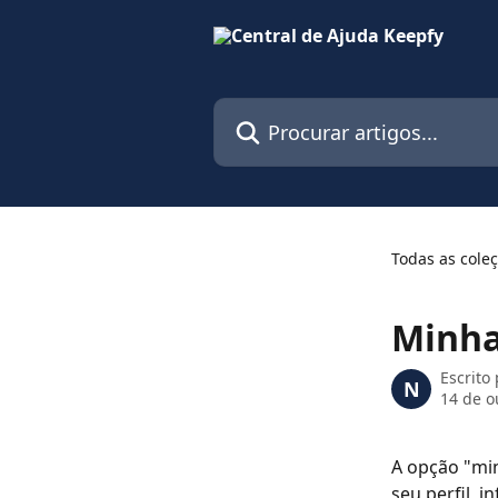
Ir para conteúdo principal
Procurar artigos...
Todas as cole
Minha
Escrito
N
14 de o
A opção "mi
seu perfil, 