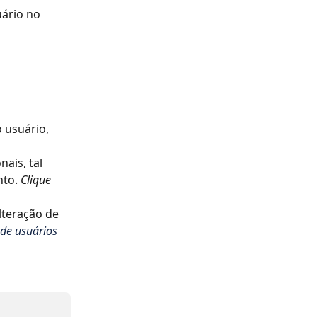
ário no 
 usuário, 
ais, tal 
to. 
Clique 
lteração de 
 de usuários