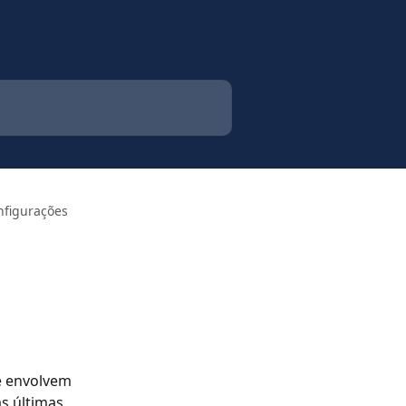
nfigurações
e envolvem 
s últimas 